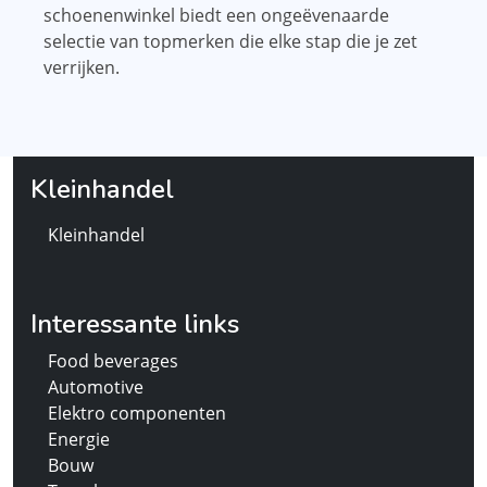
schoenenwinkel biedt een ongeëvenaarde
selectie van topmerken die elke stap die je zet
verrijken.
Kleinhandel
Kleinhandel
Interessante links
Food beverages
Automotive
Elektro componenten
Energie
Bouw