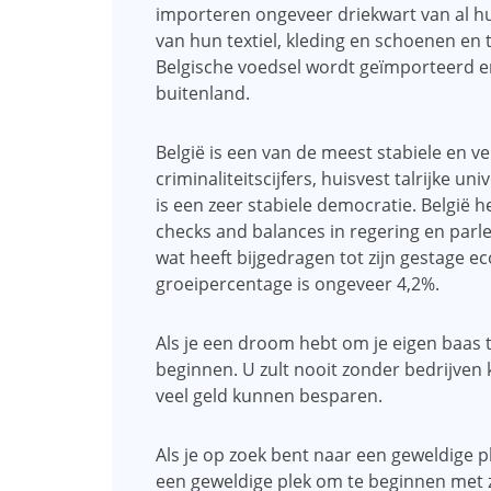
importeren ongeveer driekwart van al hun
van hun textiel, kleding en schoenen en t
Belgische voedsel wordt geïmporteerd 
buitenland.
België is een van de meest stabiele en ve
criminaliteitscijfers, huisvest talrijke un
is een zeer stabiele democratie. België h
checks and balances in regering en parlem
wat heeft bijgedragen tot zijn gestage e
groeipercentage is ongeveer 4,2%.
Als je een droom hebt om je eigen baas te
beginnen. U zult nooit zonder bedrijven 
veel geld kunnen besparen.
Als je op zoek bent naar een geweldige ple
een geweldige plek om te beginnen met 