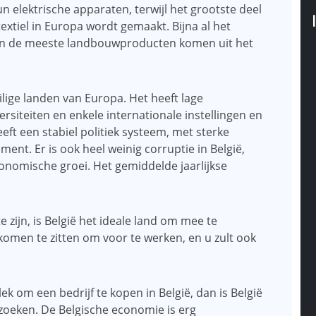
 elektrische apparaten, terwijl het grootste deel
extiel in Europa wordt gemaakt. Bijna al het
en de meeste landbouwproducten komen uit het
ilige landen van Europa. Het heeft lage
iversiteiten en enkele internationale instellingen en
eeft een stabiel politiek systeem, met sterke
ent. Er is ook heel weinig corruptie in België,
conomische groei. Het gemiddelde jaarlijkse
 zijn, is België het ideale land om mee te
komen te zitten om voor te werken, en u zult ook
k om een ​​bedrijf te kopen in België, dan is België
zoeken. De Belgische economie is erg